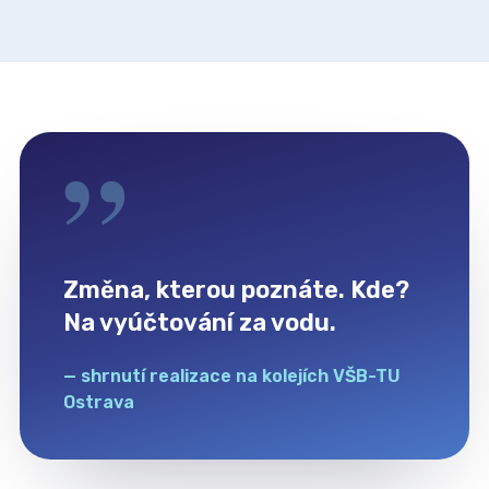
”
Změna, kterou poznáte. Kde?
Na vyúčtování za vodu.
— shrnutí realizace na kolejích VŠB-TU
Ostrava