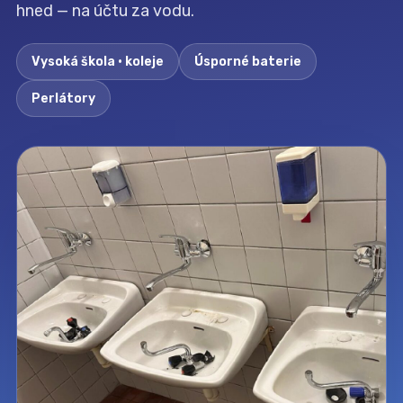
hned — na účtu za vodu.
Vysoká škola · koleje
Úsporné baterie
Perlátory