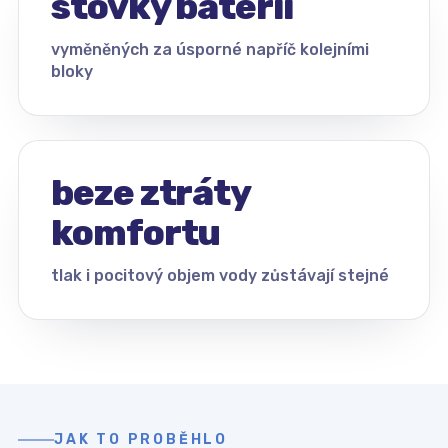
stovky baterií
vyměněných za úsporné napříč kolejními
bloky
beze ztráty
komfortu
tlak i pocitový objem vody zůstávají stejné
JAK TO PROBĚHLO