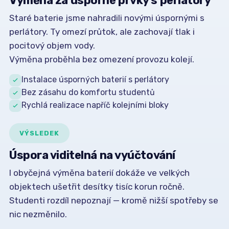
Výměna za úsporné prvky s perlátory
Staré baterie jsme nahradili novými úspornými s
perlátory. Ty omezí průtok, ale zachovají tlak i
pocitový objem vody.
Výměna proběhla bez omezení provozu kolejí.
Instalace úsporných baterií s perlátory
Bez zásahu do komfortu studentů
Rychlá realizace napříč kolejními bloky
VÝSLEDEK
Úspora viditelná na vyúčtování
I obyčejná výměna baterií dokáže ve velkých
objektech ušetřit desítky tisíc korun ročně.
Studenti rozdíl nepoznají — kromě nižší spotřeby se
nic nezměnilo.